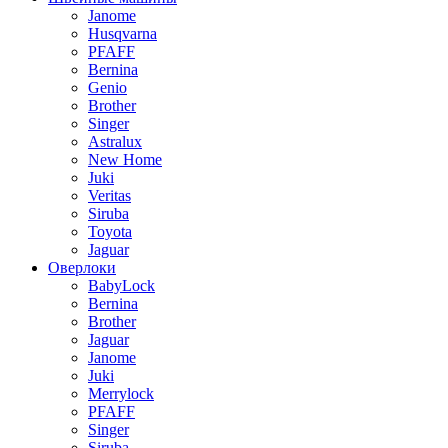
Janome
Husqvarna
PFAFF
Bernina
Genio
Brother
Singer
Astralux
New Home
Juki
Veritas
Siruba
Toyota
Jaguar
Оверлоки
BabyLock
Bernina
Brother
Jaguar
Janome
Juki
Merrylock
PFAFF
Singer
Siruba