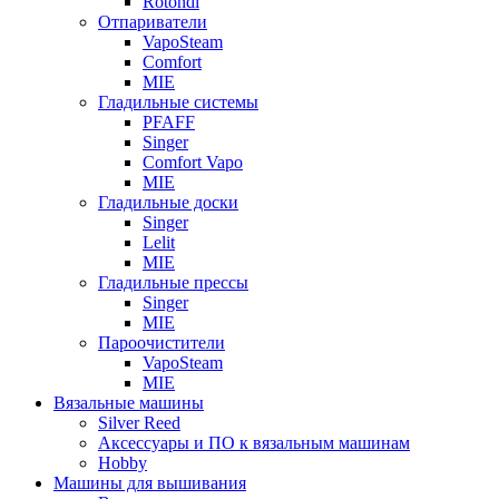
Rotondi
Отпариватели
VapoSteam
Comfort
MIE
Гладильные системы
PFAFF
Singer
Comfort Vapo
MIE
Гладильные доски
Singer
Lelit
MIE
Гладильные прессы
Singer
MIE
Пароочистители
VapoSteam
MIE
Вязальные машины
Silver Reed
Аксессуары и ПО к вязальным машинам
Hobby
Машины для вышивания