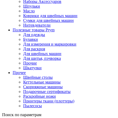
Наборы Аксессуаров
Шпульки
Масло
Коврики для швейных машин
Сумки для швейных машин
Нитевдеватели
Полезные товары Prym
Для одежды
Булавки
Для измерения и маркировки
Для раскроя
Для швейных машин
Для шитья, пэчворка
Прочие
Шкатулки
Прочее
Швейные столы
Кеттельные машины
Скорняжные машины
Подарочные сертификаты
Раскройные ножи
Принтеры ткани (плоттеры)
Пылесосы
Поиск по параметрам