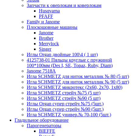
Запчасти к оверлокам и коверлокам
Husqvarna
PFAFF
Family и Janome
Плоскошовные машины
Janome
Brother
Merrylock
Singer
Иглы Organ двойные 100\4 ( 1 шт)
4125738-01 Пяльцы круглые с пружиной
100*100мм (Des I, SE, Topaz, Ruby, Diam)
Janome 7518A
Игла SCHMETZ для ниток металлик № 80 (5 шт)
Игла SCHMETZ для ниток металлик № 90 (5 шт)
Игла SCHMETZ микротекс (2х60, 2х70, 1х80)
Игла SCHMETZ стрейч №75 (5 шт)
Игла SCHMETZ стрейч №90 (5 шт)
Иглы Organ супер стрейч №75 (5шт.)
Иглы Organ супер стрейч №90 (5шт.)
Игла SCHMETZ универ.№ 70-100 (5шт.)
Гладильное оборудование
Парогенераторы
BIEFFE