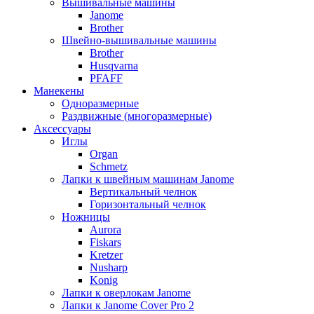
Вышивальные машины
Janome
Brother
Швейно-вышивальные машины
Brother
Husqvarna
PFAFF
Манекены
Одноразмерные
Раздвижные (многоразмерные)
Аксессуары
Иглы
Organ
Schmetz
Лапки к швейным машинам Janome
Вертикальный челнок
Горизонтальный челнок
Ножницы
Aurora
Fiskars
Kretzer
Nusharp
Konig
Лапки к оверлокам Janome
Лапки к Janome Cover Pro 2